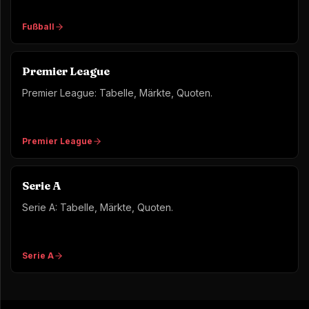
Fußball
Premier League
Premier League: Tabelle, Märkte, Quoten.
Premier League
Serie A
Serie A: Tabelle, Märkte, Quoten.
Serie A