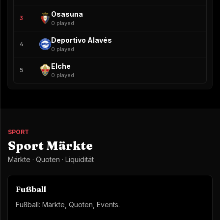
Osasuna
3
0 played
Deportivo Alavés
4
0 played
Elche
5
0 played
SPORT
Sport Märkte
Märkte · Quoten · Liquidität
Fußball
Fußball: Märkte, Quoten, Events.