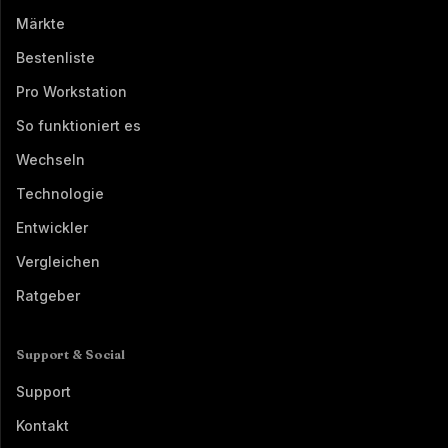
Märkte
Bestenliste
Pro Workstation
So funktioniert es
Wechseln
Technologie
Entwickler
Vergleichen
Ratgeber
Support & Social
Support
Kontakt