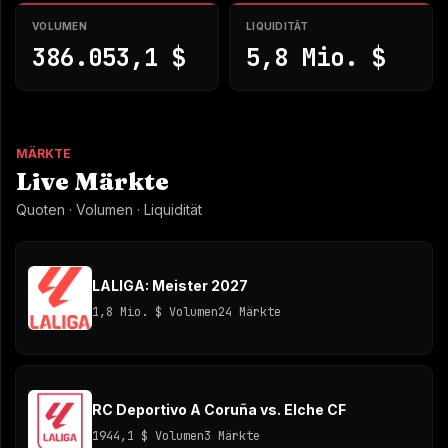
VOLUMEN
LIQUIDITÄT
386.053,1 $
5,8 Mio. $
MÄRKTE
Live Märkte
Quoten · Volumen · Liquidität
LALIGA: Meister 2027
1,8 Mio. $
Volumen
24 Märkte
RC Deportivo A Coruña vs. Elche CF
1944,1 $
Volumen
3 Märkte