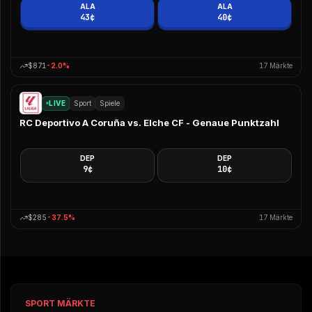
ALA
ALA
Team C
0
%
Ja
Nein
43¢
40¢
$871
-2.0
%
17
Märkte
LIVE
Sport
Spiele
RC Deportivo A Coruña vs. Elche CF - Genaue Punktzahl
DEP
DEP
9¢
10¢
$285
-37.5
%
17
Märkte
SPORT MÄRKTE