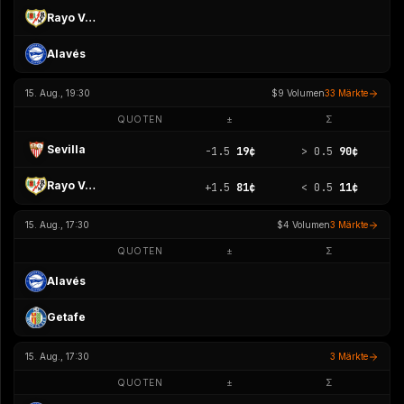
Rayo Vallecano
Alavés
15. Aug., 19:30
$9
Volumen
33 Märkte
QUOTEN
±
Σ
Sevilla
-1.5
19¢
>
0.5
90¢
Rayo Vallecano
+1.5
81¢
<
0.5
11¢
15. Aug., 17:30
$4
Volumen
3 Märkte
QUOTEN
±
Σ
Alavés
Getafe
15. Aug., 17:30
3 Märkte
QUOTEN
±
Σ