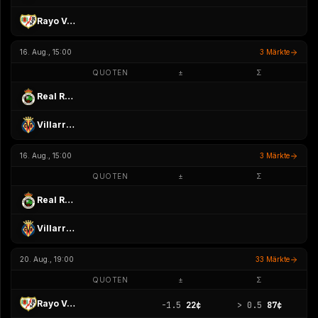
Rayo Vallecano
16. Aug., 15:00
3 Märkte
QUOTEN
±
Σ
Real Racing Club
Villarreal
16. Aug., 15:00
3 Märkte
QUOTEN
±
Σ
Real Racing Club
Villarreal
20. Aug., 19:00
33 Märkte
QUOTEN
±
Σ
Rayo Vallecano
-1.5
22¢
>
0.5
87¢