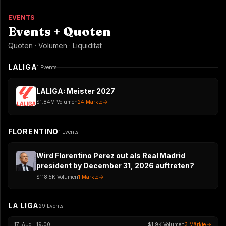
EVENTS
Events + Quoten
Quoten · Volumen · Liquidität
LALIGA
1
Events
LALIGA: Meister 2027
$1.84M
Volumen
24 Märkte
FLORENTINO
1
Events
Wird Florentino Perez out als Real Madrid
president by December 31, 2026 auftreten?
$118.5K
Volumen
1 Märkte
LA LIGA
29
Events
17. Aug., 19:00
$1.9K
Volumen
3 Märkte