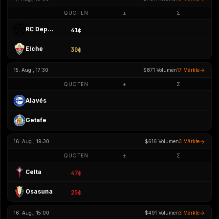
QUOTEN
±
Σ
RC Deportivo A Coruña
41¢
Elche
30¢
15. Aug., 17:30
$871
Volumen
17 Märkte
QUOTEN
±
Σ
Alavés
Getafe
16. Aug., 19:30
$616
Volumen
3 Märkte
QUOTEN
±
Σ
Celta
47¢
Osasuna
25¢
16. Aug., 15:00
$491
Volumen
3 Märkte