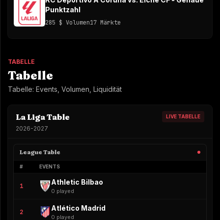
Punktzahl
285 $
Volumen
17 Märkte
TABELLE
Tabelle
Tabelle: Events, Volumen, Liquidität
La Liga Table
LIVE TABELLE
2026-2027
League Table
#
EVENTS
Athletic Bilbao
1
0 played
Atlético Madrid
2
0 played