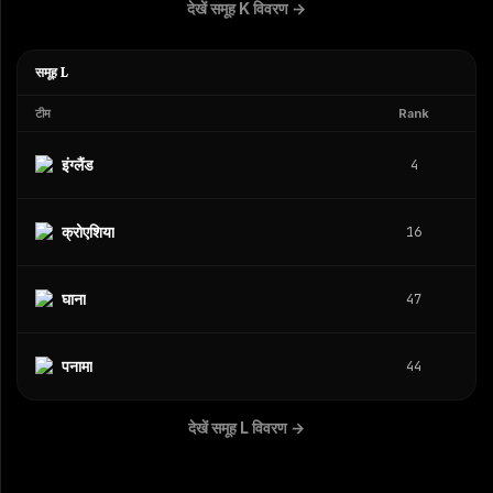
देखें समूह K विवरण
→
समूह L
टीम
Rank
इंग्लैंड
4
क्रोएशिया
16
घाना
47
पनामा
44
देखें समूह L विवरण
→