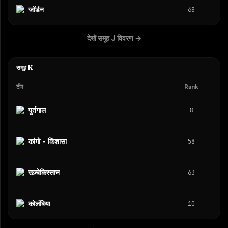
जॉर्डन
68
देखें समूह J विवरण
→
समूह K
टीम
Rank
पुर्तगाल
8
कांगो - किंशासा
58
उज़्बेकिस्तान
63
कोलंबिया
10