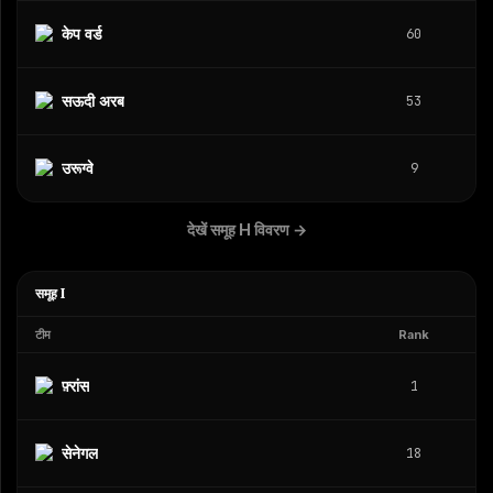
केप वर्ड
60
सऊदी अरब
53
उरूग्वे
9
देखें समूह H विवरण
→
समूह I
टीम
Rank
फ़्रांस
1
सेनेगल
18