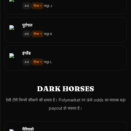
#
4
टियर 1
समूह J
पुर्तगाल
#
8
टियर 1
समूह K
इंग्लैंड
#
4
टियर 1
समूह L
DARK HORSES
ऐसी टीमें जिनमें चौंकाने की क्षमता है। Polymarket पर ऊंचे odds का मतलब बड़ा
payout हो सकता है।
मैक्सिको