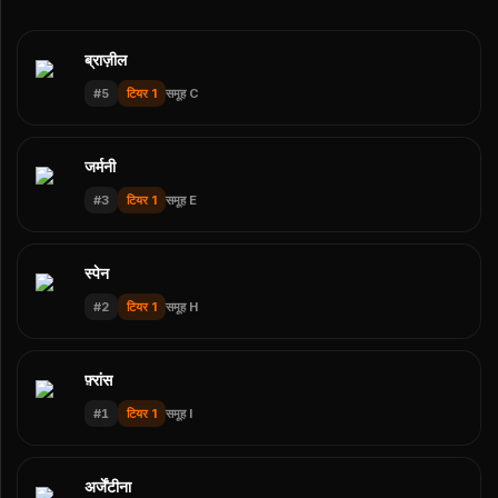
ब्राज़ील
#
5
टियर 1
समूह C
जर्मनी
#
3
टियर 1
समूह E
स्पेन
#
2
टियर 1
समूह H
फ़्रांस
#
1
टियर 1
समूह I
अर्जेंटीना