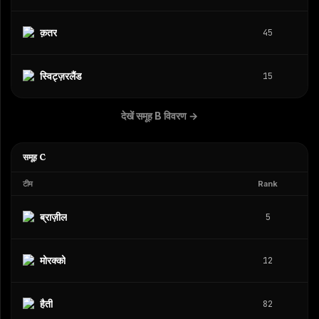
क़तर
45
स्विट्ज़रलैंड
15
देखें समूह B विवरण
→
समूह C
टीम
Rank
ब्राज़ील
5
मोरक्को
12
हैती
82