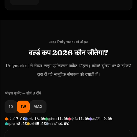
लाइव Polymarket ऑड्स
वर्ल्ड कप 2026 कौन जीतेगा?
Polymarket से रीयल-टाइम प्रेडिक्शन मार्केट ऑड्स। कीमतें दुनिया भर के ट्रेडरों
द्वारा दी गई सामूहिक संभावना को दर्शाती हैं।
ऑड्स मूवमेंट — शीर्ष 8 टीमें
1D
1W
MAX
स्पेन
17.0
%
फ़्रांस
16.0
%
पुर्तगाल
11.0
%
इंग्लैंड
11.0
%
अर्जेंटीना
9.0
%
ब्राज़ील
8.0
%
जर्मनी
5.0
%
नीदरलैंड
4.0
%