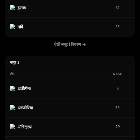
इराक
62
नॉर्वे
28
देखें समूह I विवरण
→
समूह J
टीम
Rank
अर्जेंटीना
4
अल्जीरिया
30
ऑस्ट्रिया
19