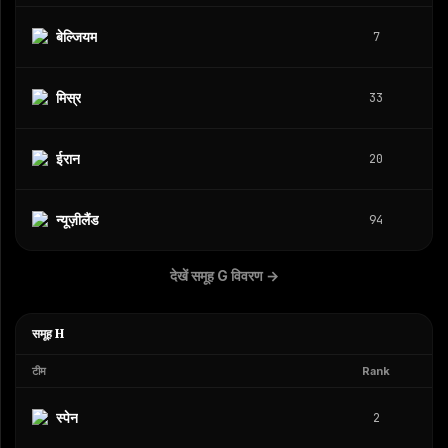
बेल्जियम
7
मिस्र
33
ईरान
20
न्यूज़ीलैंड
94
देखें समूह G विवरण
→
समूह H
टीम
Rank
स्पेन
2