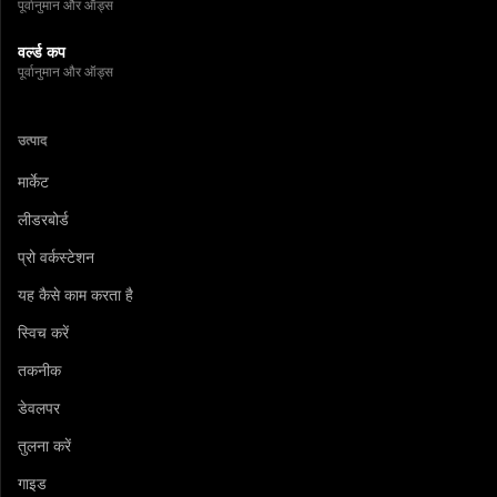
पूर्वानुमान और ऑड्स
वर्ल्ड कप
पूर्वानुमान और ऑड्स
उत्पाद
मार्केट
लीडरबोर्ड
प्रो वर्कस्टेशन
यह कैसे काम करता है
स्विच करें
तकनीक
डेवलपर
तुलना करें
गाइड