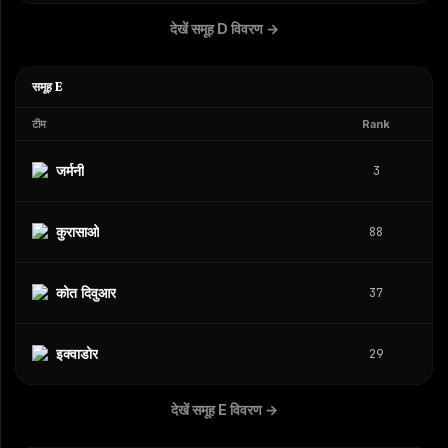
देखें समूह D विवरण
→
समूह E
टीम
Rank
जर्मनी
3
कुरासाओ
88
कोत दिवुआर
37
इक्वाडोर
29
देखें समूह E विवरण
→