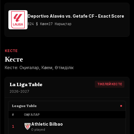
Deportivo Alavés vs. Getafe CF - Exact Score
824 $
Көлем
17 Нарықтар
КЕСТЕ
Кесте
Кесте: Оқиғалар, Көлем, Өтімділік
La Liga Table
ТІКЕЛЕЙ КЕСТЕ
2026-2027
League Table
#
ОҚИҒАЛАР
Athletic Bilbao
1
0 played