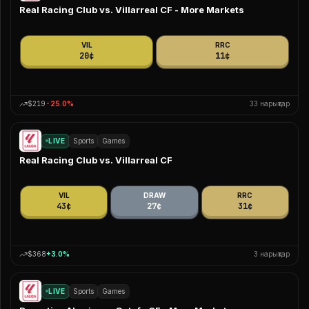
Espanyol
0
%
Иә
Жоқ
Real Racing Club vs. Villarreal CF - More Markets
Getafe
0
%
Иә
Жоқ
VIL
RRC
20¢
11¢
Osasuna
0
%
Иә
Жоқ
Rayo Vallecano
0
%
Иә
Жоқ
$219
-25.0
%
33
нарықтар
Real Sociedad
0
%
Иә
Жоқ
Sevilla
0
%
Иә
Жоқ
LIVE
Sports
Games
Real Racing Club vs. Villarreal CF
Valencia
0
%
Иә
Жоқ
Villarreal
0
%
Иә
Жоқ
VIL
DRAW
RRC
43¢
27¢
31¢
Levante
0
%
Иә
Жоқ
Elche
0
%
Иә
Жоқ
$368
+
3.0
%
3
нарықтар
Racing Santander
0
%
Иә
Жоқ
LIVE
Sports
Games
Deportivo La Coruña
0
%
Иә
Жоқ