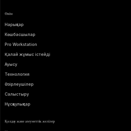
Өнім
Нарықтар
Көшбасшылар
Pro Workstation
Қалай жұмыс істейді
Ауысу
Технология
Әзірлеушілер
Салыстыру
Нұсқаулықтар
Қолдау және әлеуметтік желілер