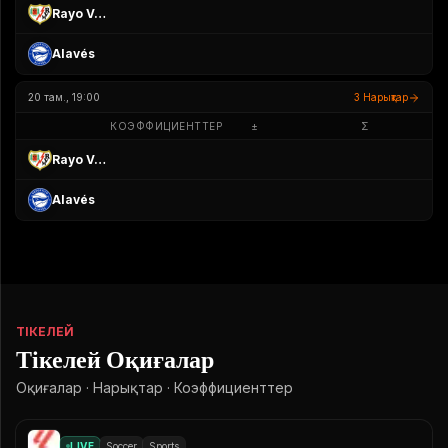
Rayo Vallecano
Alavés
20 там., 19:00
3 Нарықтар
КОЭФФИЦИЕНТТЕР
±
Σ
Rayo Vallecano
Alavés
ТІКЕЛЕЙ
Тікелей Оқиғалар
Оқиғалар · Нарықтар · Коэффициенттер
LIVE
Soccer
Sports