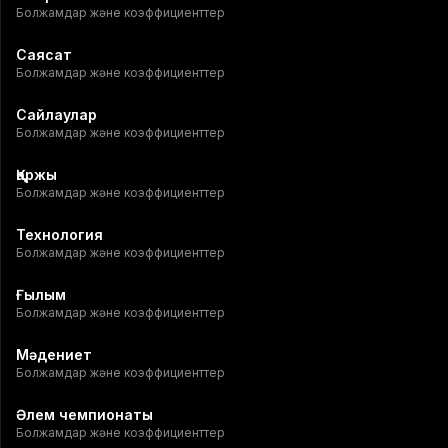
Болжамдар және коэффициенттер
Саясат
Болжамдар және коэффициенттер
Сайлаулар
Болжамдар және коэффициенттер
Қаржы
Болжамдар және коэффициенттер
Технология
Болжамдар және коэффициенттер
Ғылым
Болжамдар және коэффициенттер
Мәдениет
Болжамдар және коэффициенттер
Әлем чемпионаты
Болжамдар және коэффициенттер