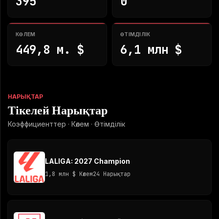
395
0
КӨЛЕМ
ӨТІМДІЛІК
449,8 м. $
6,1 млн $
НАРЫҚТАР
Тікелей Нарықтар
Коэффициенттер · Көлем · Өтімділік
LALIGA: 2027 Champion
1,8 млн $
Көлем
24 Нарықтар