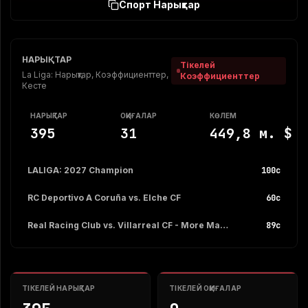
Спорт Нарықтар
НАРЫҚТАР
Тікелей
La Liga: Нарықтар, Коэффициенттер,
Коэффициенттер
Кесте
НАРЫҚТАР
ОҚИҒАЛАР
КӨЛЕМ
395
31
449,8 м. $
LALIGA: 2027 Champion
100c
RC Deportivo A Coruña vs. Elche CF
60c
Real Racing Club vs. Villarreal CF - More Markets
89c
ТІКЕЛЕЙ НАРЫҚТАР
ТІКЕЛЕЙ ОҚИҒАЛАР