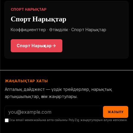
СПОРТ НАРЫҚТАР
Спорт Нарықтар
Коэффициенттер · Өтімділік · Спорт Нарықтар
Спорт Нарықтар
ЖАҢАЛЫҚТАР ХАТЫ
Апталық дайджест — үздік трейдерлер, нарықтық
артықшылықтар, өнім жаңартулары.
ЖАЗЫЛУ
Осы email мекенжайына апта сайынғы PolyZig жаңартуларын алуға келісемін.