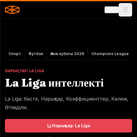
🇰🇿
Спорт
Футбол
Әлем кубогы 2026
Champions League
НАРЫҚТАР: LA LIGA
La Liga интеллекті
La Liga: Кесте, Нарықтар, Коэффициенттер, Көлем,
Өтімділік.
Нарықтар: La Liga