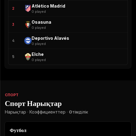
Atlético Madrid
2
0 played
Osasuna
3
0 played
Deportivo Alavés
4
0 played
Elche
5
0 played
СПОРТ
Спорт Нарықтар
Нарықтар · Коэффициенттер · Өтімділік
Футбол