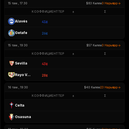
15 там., 17:30
$83
Көлем
3 Нарықтар
КОЭФФИЦИЕНТТЕР
±
Σ
Alavés
41¢
Getafe
26¢
15 там., 19:30
$57
Көлем
3 Нарықтар
КОЭФФИЦИЕНТТЕР
±
Σ
Sevilla
43¢
Rayo Vallecano
28¢
16 там., 19:30
$40
Көлем
23 Нарықтар
КОЭФФИЦИЕНТТЕР
±
Σ
Celta
Osasuna