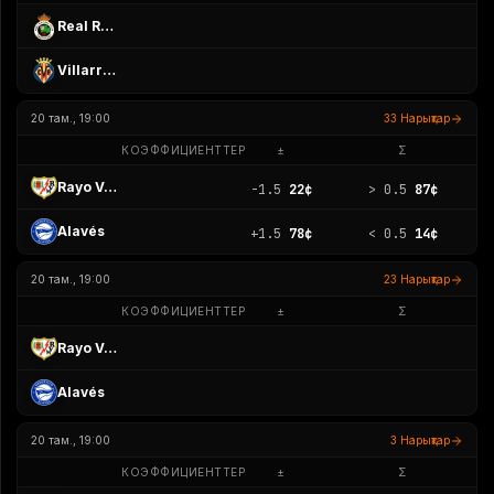
Real Racing Club
Villarreal
20 там., 19:00
33 Нарықтар
КОЭФФИЦИЕНТТЕР
±
Σ
Rayo Vallecano
-1.5
22¢
>
0.5
87¢
Alavés
+1.5
78¢
<
0.5
14¢
20 там., 19:00
23 Нарықтар
КОЭФФИЦИЕНТТЕР
±
Σ
Rayo Vallecano
Alavés
20 там., 19:00
3 Нарықтар
КОЭФФИЦИЕНТТЕР
±
Σ