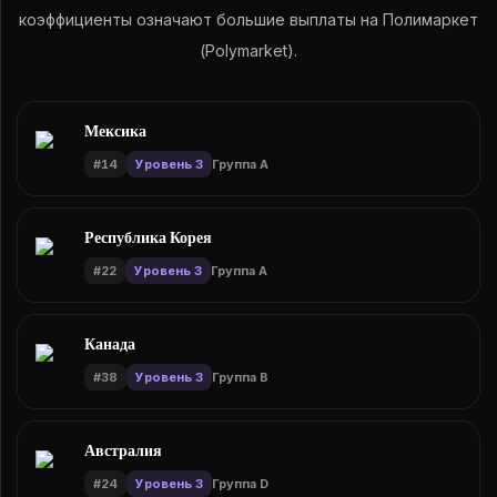
коэффициенты означают большие выплаты на Полимаркет
(Polymarket).
Мексика
#
14
Уровень 3
Группа A
Республика Корея
#
22
Уровень 3
Группа A
Канада
#
38
Уровень 3
Группа B
Австралия
#
24
Уровень 3
Группа D