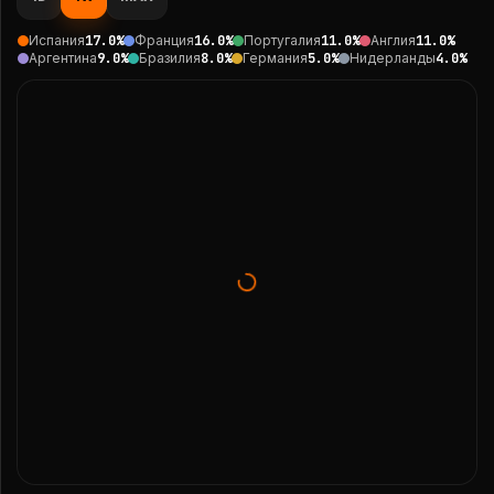
Испания
17.0
%
Франция
16.0
%
Португалия
11.0
%
Англия
11.0
%
Аргентина
9.0
%
Бразилия
8.0
%
Германия
5.0
%
Нидерланды
4.0
%