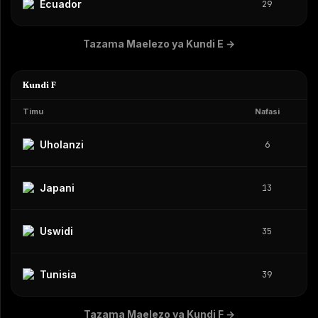
Ecuador
29
Tazama Maelezo ya Kundi E
→
Kundi F
Timu
Nafasi
Uholanzi
6
Japani
13
Uswidi
35
Tunisia
39
Tazama Maelezo ya Kundi F
→