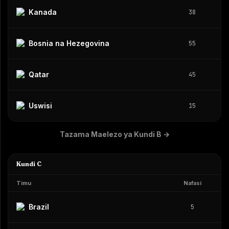
Kanada
38
Bosnia na Hezegovina
55
Qatar
45
Uswisi
15
Tazama Maelezo ya Kundi B
→
Kundi C
Timu
Nafasi
Brazil
5