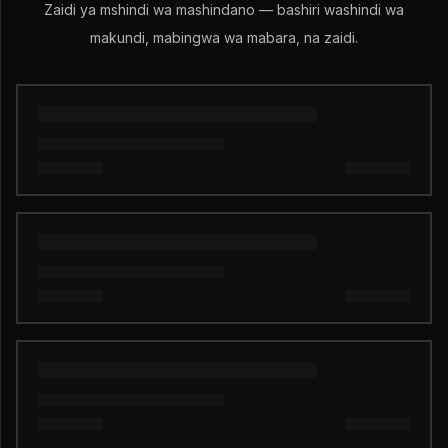
Zaidi ya mshindi wa mashindano — bashiri washindi wa
makundi, mabingwa wa mabara, na zaidi.