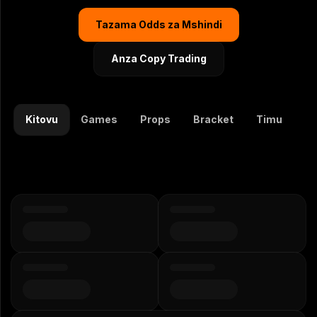
Tazama Odds za Mshindi
Anza Copy Trading
Kitovu
Games
Props
Bracket
Timu
M