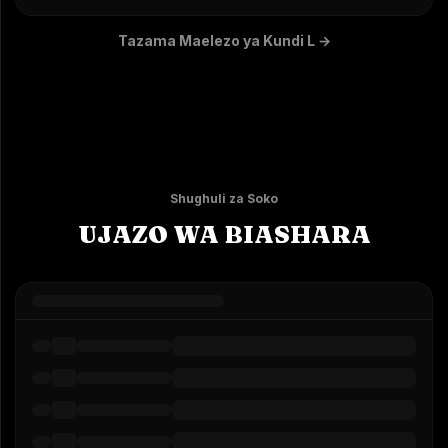
Tazama Maelezo ya Kundi L
→
Shughuli za Soko
UJAZO WA BIASHARA