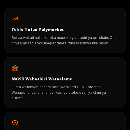
Odds Hai za Polymarket
Bei za wakati halisi kutoka masoko ya utabiri ya on-chain. Ona
timu ambazo soko linapendelea, zinasasishwa kila block.
Nakili Wabashiri Wataalamu
Fuata wafanyabiashara bora wa World Cup kiotomatiki.
Wanaponunua, unanunua. Kasi ya utekelezaji ya chini ya
500ms.