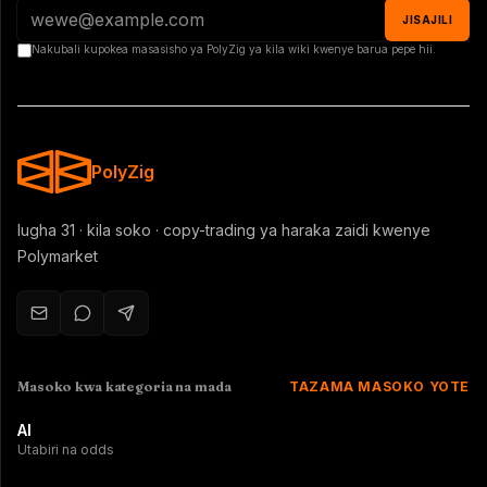
JISAJILI
Nakubali kupokea masasisho ya PolyZig ya kila wiki kwenye barua pepe hii.
PolyZig
lugha 31 · kila soko · copy-trading ya haraka zaidi kwenye
Polymarket
Masoko kwa kategoria na mada
TAZAMA MASOKO YOTE
AI
Utabiri na odds