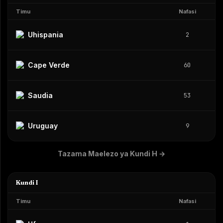
Timu
Nafasi
Uhispania
2
Cape Verde
60
Saudia
53
Uruguay
9
Tazama Maelezo ya Kundi H
→
Kundi I
Timu
Nafasi