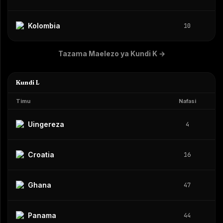
Kolombia
10
Tazama Maelezo ya Kundi K
→
Kundi L
Timu
Nafasi
Uingereza
4
Croatia
16
Ghana
47
Panama
44