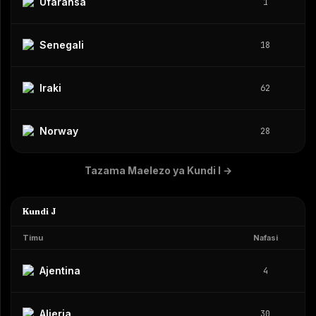
Ufaransa
1
Senegali
18
Iraki
62
Norway
28
Tazama Maelezo ya Kundi I
→
Kundi J
Timu
Nafasi
Ajentina
4
Aljeria
30