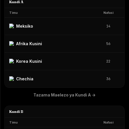
Kundi A
Timu
Nafasi
Meksiko
14
Afrika Kusini
56
Korea Kusini
22
Chechia
36
Tazama Maelezo ya Kundi A
→
Kundi B
Timu
Nafasi