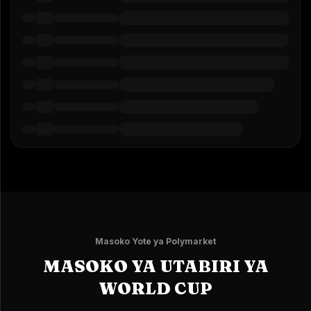
Masoko Yote ya Polymarket
MASOKO YA UTABIRI YA
WORLD CUP