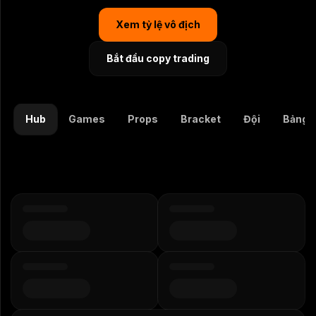
Xem tỷ lệ vô địch
Bắt đầu copy trading
Hub
Games
Props
Bracket
Đội
Bảng