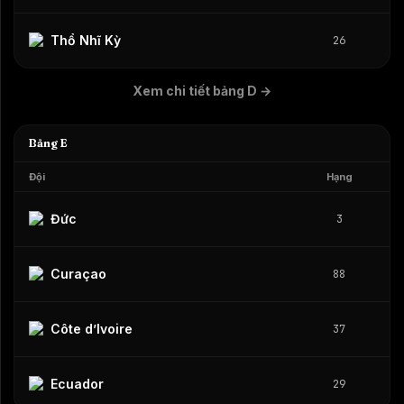
Thổ Nhĩ Kỳ
26
Xem chi tiết bảng D
→
Bảng E
Đội
Hạng
Đức
3
Curaçao
88
Côte d’Ivoire
37
Ecuador
29