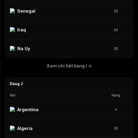
Senegal
18
Iraq
62
Na Uy
28
Xem chi tiết bảng I
→
Bảng J
Đội
Hạng
Argentina
4
Algeria
30