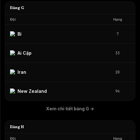
Bảng G
Đội
Hạng
Bỉ
7
Ai Cập
33
Iran
20
New Zealand
94
Xem chi tiết bảng G
→
Bảng H
Đội
Hạng