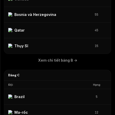
Bosnia và Herzegovina
55
Qatar
45
Thụy Sĩ
15
Xem chi tiết bảng B
→
Bảng C
Đội
Hạng
Brazil
5
Ma-rốc
12