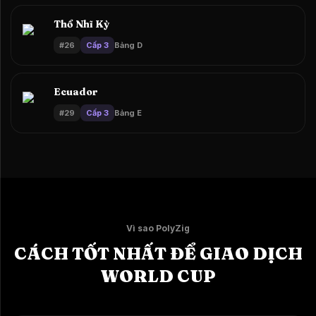
Thổ Nhĩ Kỳ
#
26
Cấp 3
Bảng D
Ecuador
#
29
Cấp 3
Bảng E
Vì sao PolyZig
CÁCH TỐT NHẤT ĐỂ GIAO DỊCH
WORLD CUP