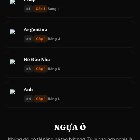
#
1
Cấp 1
Bảng I
Argentina
#
4
Cấp 1
Bảng J
Bồ Đào Nha
#
8
Cấp 1
Bảng K
Anh
#
4
Cấp 1
Bảng L
NGỰA Ô
Những đội có tài năng để tạo bất ngờ. Tỷ lệ cao hơn nghĩa là