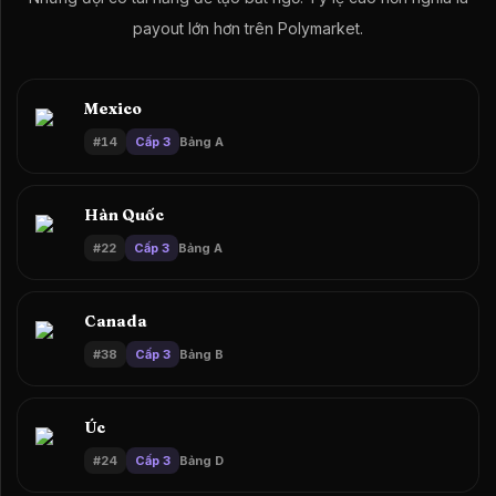
payout lớn hơn trên Polymarket.
Mexico
#
14
Cấp 3
Bảng A
Hàn Quốc
#
22
Cấp 3
Bảng A
Canada
#
38
Cấp 3
Bảng B
Úc
#
24
Cấp 3
Bảng D