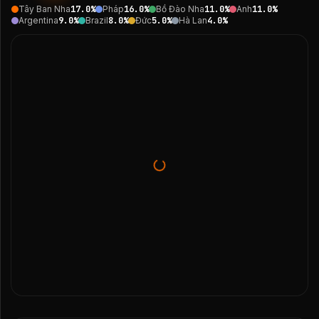
Tây Ban Nha
17.0
%
Pháp
16.0
%
Bồ Đào Nha
11.0
%
Anh
11.0
%
Argentina
9.0
%
Brazil
8.0
%
Đức
5.0
%
Hà Lan
4.0
%