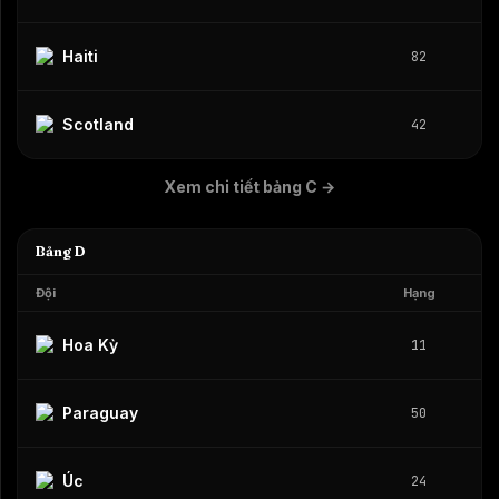
Haiti
82
Scotland
42
Xem chi tiết bảng C
→
Bảng D
Đội
Hạng
Hoa Kỳ
11
Paraguay
50
Úc
24