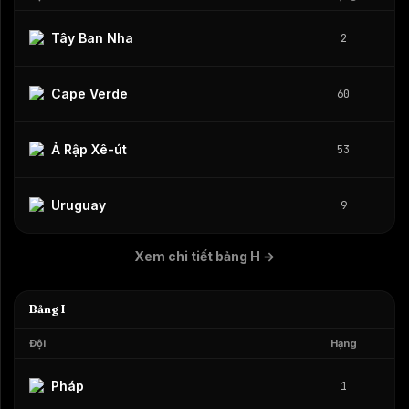
Tây Ban Nha
2
Cape Verde
60
Ả Rập Xê-út
53
Uruguay
9
Xem chi tiết bảng H
→
Bảng I
Đội
Hạng
Pháp
1