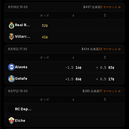
8月16日 15:00
$497
出来高
3 マーケット
オッズ
±
Σ
Real Racing Club
32¢
Villarreal
41¢
8月15日 17:30
$434
出来高
33 マーケット
オッズ
±
Σ
Alavés
-1.5
14¢
>
0.5
83¢
Getafe
+1.5
86¢
<
0.5
17¢
8月17日 19:00
$285
出来高
17 マーケット
オッズ
±
Σ
RC Deportivo A Coruña
Elche