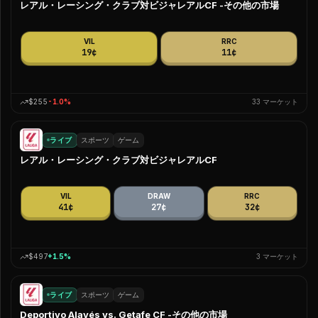
Espanyol
0
%
はい
いいえ
レアル・レーシング・クラブ対ビジャレアルCF -その他の市場
Getafe
0
%
はい
いいえ
VIL
RRC
19¢
11¢
Osasuna
0
%
はい
いいえ
Rayo Vallecano
0
%
はい
いいえ
$255
-1.0
%
33
マーケット
Real Sociedad
0
%
はい
いいえ
Sevilla
0
%
はい
いいえ
ライブ
スポーツ
ゲーム
レアル・レーシング・クラブ対ビジャレアルCF
Valencia
0
%
はい
いいえ
Villarreal
0
%
はい
いいえ
VIL
DRAW
RRC
41¢
27¢
32¢
Levante
0
%
はい
いいえ
Elche
0
%
はい
いいえ
$497
+
1.5
%
3
マーケット
Racing Santander
0
%
はい
いいえ
ライブ
スポーツ
ゲーム
Deportivo La Coruña
0
%
はい
いいえ
Deportivo Alavés vs. Getafe CF -その他の市場