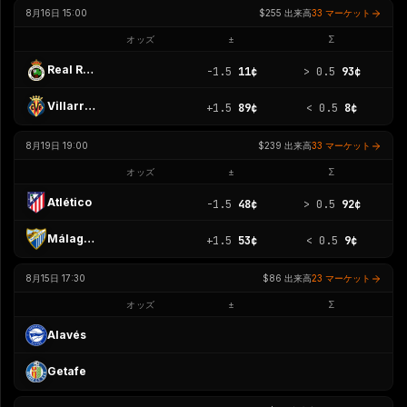
8月16日 15:00
$255
出来高
33 マーケット
オッズ
±
Σ
Real Racing Club
-1.5
11¢
>
0.5
93¢
Villarreal
+1.5
89¢
<
0.5
8¢
8月19日 19:00
$239
出来高
33 マーケット
オッズ
±
Σ
Atlético
-1.5
48¢
>
0.5
92¢
Málaga CF
+1.5
53¢
<
0.5
9¢
8月15日 17:30
$86
出来高
23 マーケット
オッズ
±
Σ
Alavés
Getafe