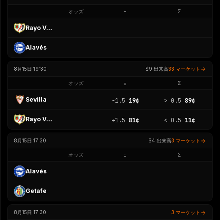
オッズ
±
Σ
Rayo Vallecano
Alavés
8月15日 19:30
$9
出来高
33 マーケット
オッズ
±
Σ
Sevilla
-1.5
19¢
>
0.5
89¢
Rayo Vallecano
+1.5
81¢
<
0.5
11¢
8月15日 17:30
$4
出来高
3 マーケット
オッズ
±
Σ
Alavés
Getafe
8月15日 17:30
3 マーケット