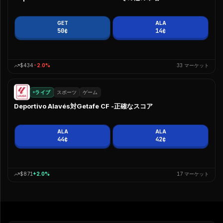
Málaga
0
%
はい
いいえ
GET
ALA
チーム C
0
%
はい
いいえ
50¢
14¢
$434
-2.0
%
33
マーケット
ライブ
スポーツ
ゲーム
Deportivo Alavés対Getafe CF -正確なスコア
ALA
ALA
44¢
42¢
$871
+
2.0
%
17
マーケット