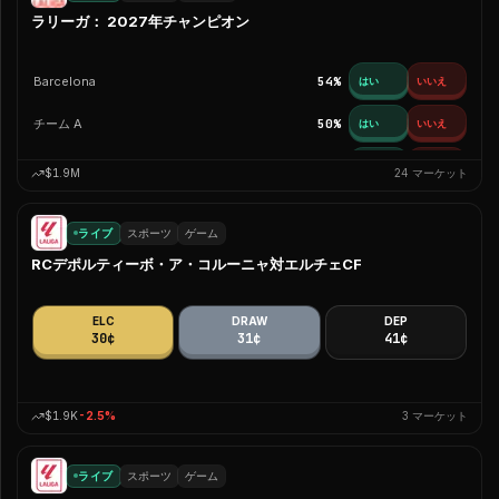
ラリーガ： 2027年チャンピオン
Barcelona
54
%
はい
いいえ
チーム A
50
%
はい
いいえ
チーム B
50
%
はい
いいえ
$1.9M
24
マーケット
その他
50
%
はい
いいえ
ライブ
スポーツ
ゲーム
Real Madrid
41
%
はい
いいえ
RCデポルティーボ・ア・コルーニャ対エルチェCF
Atlético Madrid
4
%
はい
いいえ
ELC
DRAW
DEP
Betis
0
%
はい
いいえ
30¢
31¢
41¢
Alavés
0
%
はい
いいえ
$1.9K
-2.5
%
3
マーケット
Athletic Bilbao
0
%
はい
いいえ
Celta Vigo
0
%
はい
いいえ
ライブ
スポーツ
ゲーム