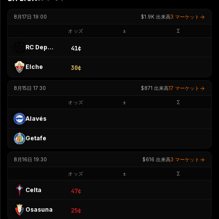
8月17日 19:00
$1.9K
出来高
3 マーケット
オッズ
±
Σ
RC Deportivo A Coruña
41¢
Elche
30¢
8月15日 17:30
$871
出来高
17 マーケット
オッズ
±
Σ
Alavés
Getafe
8月16日 19:30
$616
出来高
3 マーケット
オッズ
±
Σ
Celta
47¢
Osasuna
25¢