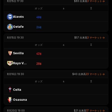
8月15日 17:30
$83
出来高
3 マーケット
オッズ
±
Σ
Alavés
40¢
Getafe
26¢
8月15日 19:30
$57
出来高
3 マーケット
オッズ
±
Σ
Sevilla
43¢
Rayo Vallecano
28¢
8月16日 19:30
$40
出来高
23 マーケット
オッズ
±
Σ
Celta
Osasuna
8月20日 19:00
$21
出来高
17 マーケット