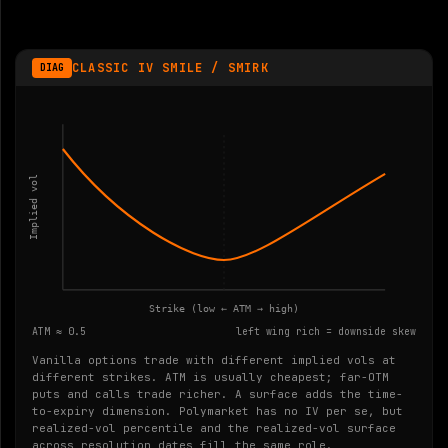
CLASSIC IV SMILE / SMIRK
DIAG
Implied vol
Strike (low ← ATM → high)
ATM ≈ 0.5
left wing rich = downside skew
Vanilla options trade with different implied vols at
different strikes. ATM is usually cheapest; far-OTM
puts and calls trade richer. A surface adds the time-
to-expiry dimension. Polymarket has no IV per se, but
realized-vol percentile and the realized-vol surface
across resolution dates fill the same role.