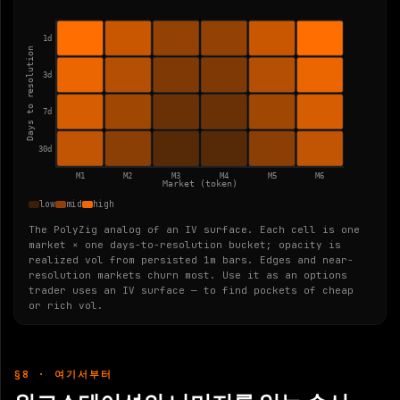
1d
Days to resolution
3d
7d
30d
M
1
M
2
M
3
M
4
M
5
M
6
Market (token)
low
mid
high
The PolyZig analog of an IV surface. Each cell is one
market × one days-to-resolution bucket; opacity is
realized vol from persisted 1m bars. Edges and near-
resolution markets churn most. Use it as an options
trader uses an IV surface — to find pockets of cheap
or rich vol.
§8 · 여기서부터