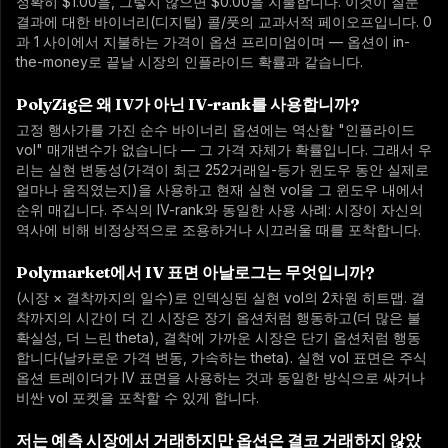
정확히 $1.00을, 그렇지 않으면 $0.00을 지불합니다. 이것이 질문
결과에 대한 바이너리(디지털) 콜/풋의 교과서적 페이오프입니다. 0
과 1 사이에서 지불하는 가격이 옵션 프리미엄이며 — 옵션이 in-
the-money로 끝날 시장의 인플라이드 확률과 같습니다.
PolyZig은 왜 IV가 아닌 IV-rank를 사용합니까?
고정 행사가를 가진 순수 바이너리 옵션에는 역산할 "인플라이드
vol" 매개변수가 없습니다 — 그 가격 자체가 확률입니다. 그래서 우
리는 실현 변동성(가격이 최근 252거래일-등가 윈도우 동안 실제로
얼마나 움직였는지)을 사용하고 현재 실현 vol을 그 윈도우 내에서
순위 매깁니다. 주식의 IV-rank와 동일한 사용 사례: 시장이 자신의
역사에 비해 비정상적으로 조용하거나 시끄러울 때를 포착합니다.
Polymarket에서 IV 표면 아날로그는 무엇입니까?
(시장 × 결착까지의 일수)로 인덱싱된 실현 vol의 2차원 히트맵. 결
착까지의 시간이 더 긴 시장은 장기 옵션처럼 행동하고(더 많은 불
확실성, 더 느린 theta), 결착에 가까운 시장은 단기 옵션처럼 행동
합니다(날카로운 가격 변동, 가속하는 theta). 실현 vol 표면은 주식
옵션 트레이더가 IV 표면을 사용하는 것과 동일한 방식으로 싸거나
비싼 vol 포켓을 포착할 수 있게 합니다.
저는 예측 시장에서 거래하지만 옵션은 결코 거래하지 않았