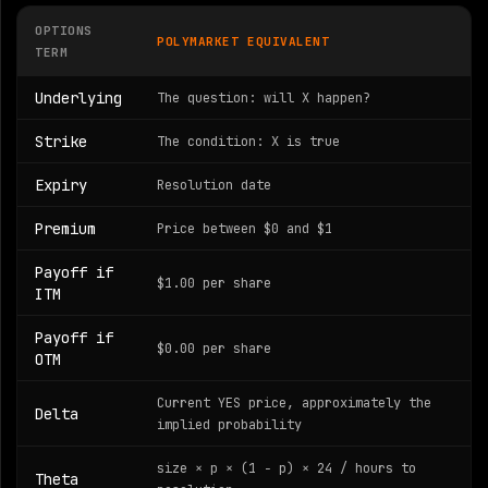
OPTIONS
POLYMARKET EQUIVALENT
TERM
Underlying
The question: will X happen?
Strike
The condition: X is true
Expiry
Resolution date
Premium
Price between $0 and $1
Payoff if
$1.00 per share
ITM
Payoff if
$0.00 per share
OTM
Current YES price, approximately the
Delta
implied probability
size × p × (1 − p) × 24 / hours to
Theta